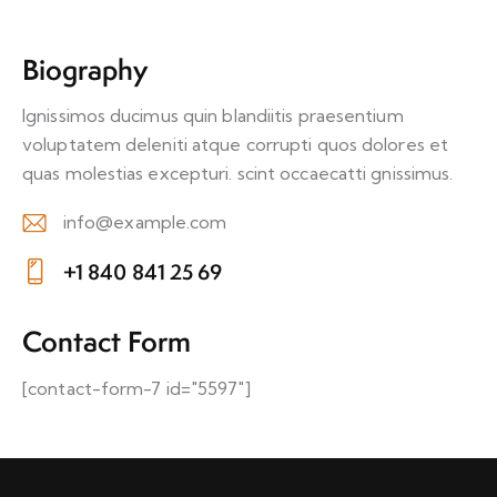
Biography
Ignissimos ducimus quin blandiitis praesentium
voluptatem deleniti atque corrupti quos dolores et
quas molestias excepturi. scint occaecatti gnissimus.
info@example.com
E-
+1 840 841 25 69
m
Ph
ail:
on
Contact Form
e:
[contact-form-7 id="5597"]