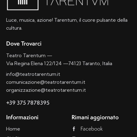
z
i
o
Luce, musica, azione! Tarentum, il cuore pulsante della
n
cultura.
e
Dove Trovarci
Teatro Tarentum —
Via Regina Elena 122/124 —74123 Taranto, Italia
info@teatrotarentum.it
comunicazione@teatrotarentum.it
organizzazione@teatrotarentum.it
+39 375 7878395
Informazioni
Rimani aggiornato
Facebook
Home