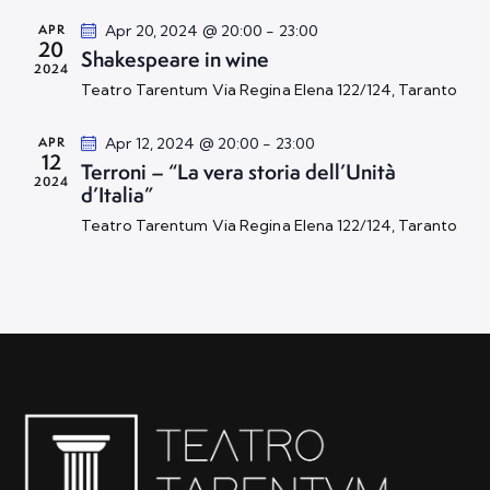
s
c
n
APR
Apr 20, 2024 @ 20:00
-
23:00
t
e
20
a
Shakespeare in wine
e
2024
r
l
Teatro Tarentum
Via Regina Elena 122/124, Taranto
N
c
a
a
a
d
APR
Apr 12, 2024 @ 20:00
-
23:00
v
12
e
a
Terroni – “La vera storia dell’Unità
i
2024
v
d’Italia”
t
g
i
a
Teatro Tarentum
Via Regina Elena 122/124, Taranto
a
s
.
z
t
i
e
o
N
n
a
e
v
i
g
a