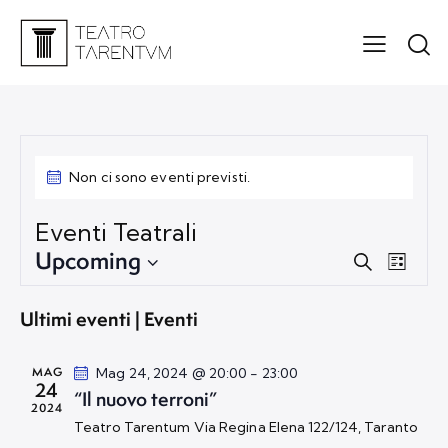
Non ci sono eventi previsti.
Eventi Teatrali
Upcoming
E
E
C
L
v
v
e
S
i
r
e
e
s
e
Ultimi eventi | Eventi
c
t
n
n
l
a
a
t
t
e
MAG
Mag 24, 2024 @ 20:00
-
23:00
o
i
24
z
“Il nuovo terroni”
V
2024
R
i
Teatro Tarentum
Via Regina Elena 122/124, Taranto
i
i
o