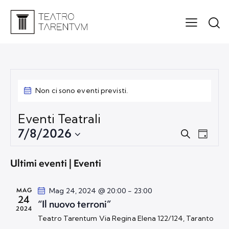
Non ci sono eventi previsti.
Eventi Teatrali
7/8/2026
E
E
C
G
v
v
e
S
i
r
e
e
o
e
Ultimi eventi | Eventi
c
r
n
n
l
a
n
t
t
e
o
MAG
Mag 24, 2024 @ 20:00
-
23:00
o
i
24
z
“Il nuovo terroni”
V
2024
R
i
Teatro Tarentum
Via Regina Elena 122/124, Taranto
i
i
o