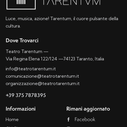
z
i
o
Luce, musica, azione! Tarentum, il cuore pulsante della
n
cultura.
e
Dove Trovarci
Teatro Tarentum —
Via Regina Elena 122/124 —74123 Taranto, Italia
info@teatrotarentum.it
comunicazione@teatrotarentum.it
organizzazione@teatrotarentum.it
+39 375 7878395
Informazioni
Rimani aggiornato
Facebook
Home