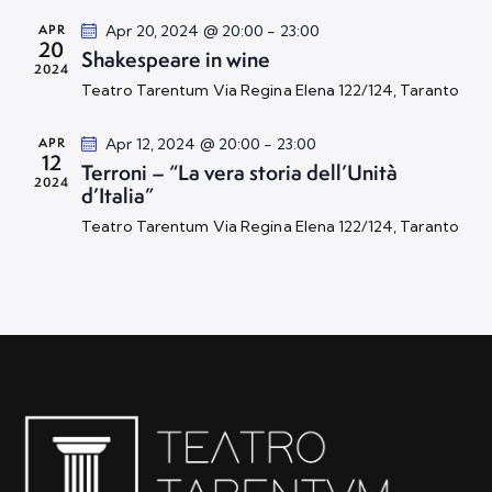
s
c
n
APR
Apr 20, 2024 @ 20:00
-
23:00
t
e
20
a
Shakespeare in wine
e
2024
r
l
Teatro Tarentum
Via Regina Elena 122/124, Taranto
N
c
a
a
a
d
APR
Apr 12, 2024 @ 20:00
-
23:00
v
12
e
a
Terroni – “La vera storia dell’Unità
i
2024
v
d’Italia”
t
g
i
a
Teatro Tarentum
Via Regina Elena 122/124, Taranto
a
s
.
z
t
i
e
o
N
n
a
e
v
i
g
a