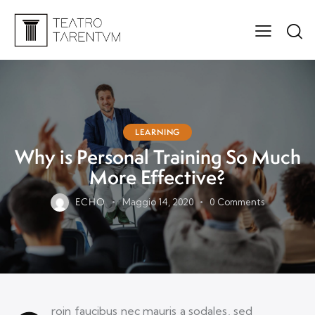
LEARNING
Why is Personal Training So Much
More Effective?
ECHO
Maggio 14, 2020
0
Comments
roin faucibus nec mauris a sodales, sed